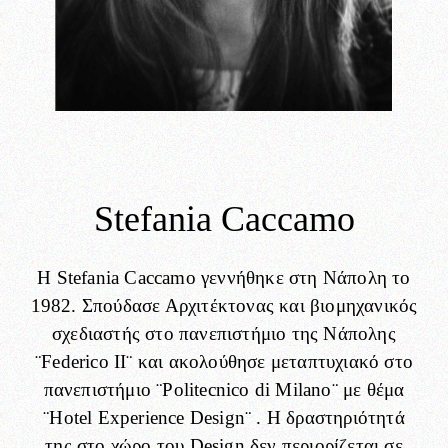
Designer
Stefania Caccamo
Η Stefania Caccamo γεννήθηκε στη Νάπολη το
1982. Σπούδασε Αρχιτέκτονας και βιομηχανικός
σχεδιαστής στο πανεπιστήμιο της Νάπολης
¨Federico II¨ και ακολούθησε μεταπτυχιακό στο
πανεπιστήμιο ¨Politecnico di Milano¨ με θέμα
¨Hotel Experience Design¨ . Η δραστηριότητά
της στο χώρο του Design δεν περιορίζεται σε