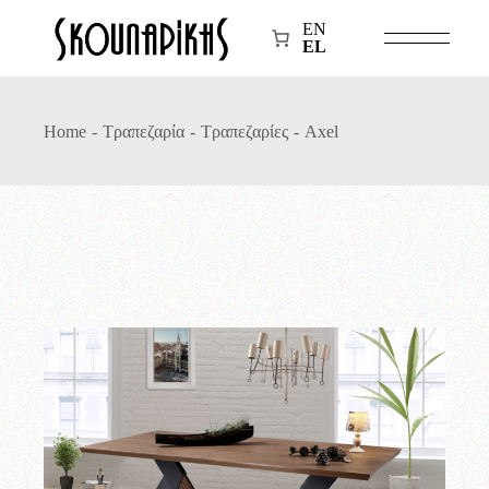
Skip
to
EN
the
EL
content
Home
Τραπεζαρία
Τραπεζαρίες
Axel