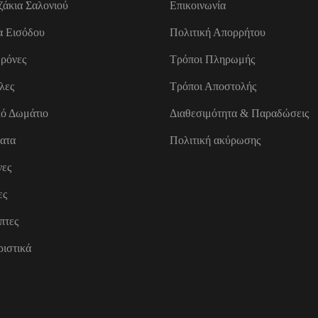
ζάκια Σαλονιού
Επικοινωνία
α Εισόδου
Πολιτική Απορρήτου
ρόνες
Τρόποι Πληρωμής
λες
Τρόποι Αποστολής
κό Δωμάτιο
Διαθεσιμότητα & Παραδώσεις
ατα
Πολιτική ακύρωσης
νες
ες
πτες
ιστικά