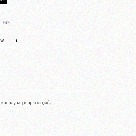
Hra1
:
TW
LI
 και μεγάλη διάρκεια ζωής.