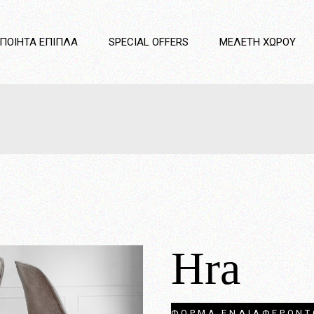
Κρεβατοκάμαρες
ΟΠΟΊΗΤΑ ΈΠΙΠΛΑ
SPECIAL OFFERS
ΜΕΛΈΤΗ ΧΏΡΟΥ
Καναπέδες
Καθιστικό
Τραπεζαρίες
Κουζίνες
τοκάμαρες
Παιδικό Δωμάτιο
έδες
Στρώματα
τικό
Διαχωριστικά
ζαρίες
νες
κό Δωμάτιο
ματα
Hra
ριστικά
ΦΟΡΜΑ ΕΝΔΙΑΦΕΡΟΝΤ