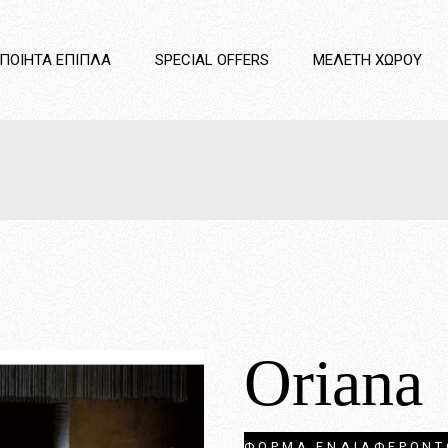
Κρεβατοκάμαρες
ΟΠΟΊΗΤΑ ΈΠΙΠΛΑ
SPECIAL OFFERS
ΜΕΛΈΤΗ ΧΏΡΟΥ
Καναπέδες
Καθιστικό
Τραπεζαρίες
Κουζίνες
τοκάμαρες
Παιδικό Δωμάτιο
έδες
Στρώματα
τικό
Διαχωριστικά
ζαρίες
νες
κό Δωμάτιο
ματα
Oriana
ριστικά
ΦΟΡΜΑ ΕΝΔΙΑΦΕΡΟΝΤ