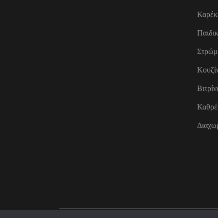
Καρέκ
Παιδι
Στρώμ
Κουζί
Βιτρίν
Καθρέ
Διαχωρ