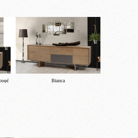
πουφέ
Bianca