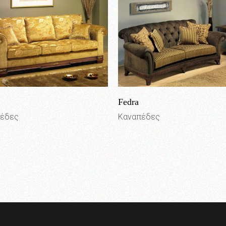
Fedra
πέδες
Καναπέδες